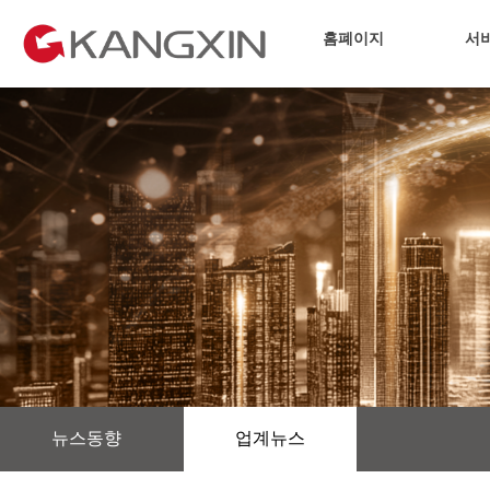
홈폐이지
서
뉴스동향
업계뉴스