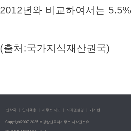
2012년와 비교하여서는 5.
(출처:국가지식재산권국)
연락처
｜
인재체용
｜
사무소 지도
｜
저작권설명
｜
게시판
Copyright️2007-2025 북경캉신특허사무소 저작권소유