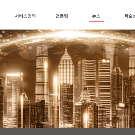
서비스영역
전문팀
뉴스
학술