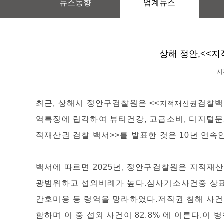
뉴스동향
업계뉴스
상해 정안,<<
시간
최근, 상해시 정안구검찰원은 <<
검찰백
지적재산권
역특징에 립각하여 뷰티건강, 고급소비, 디지털문
적재산권 검찰 백서>>를 발표한 것은 10년 연속
백서에 따르면 2025년, 정안구검찰원은 지적재
광범위하고 섭외비례가 높다.심사기소사건중 상표
간호미용 등 령역을 망라하였다.저작권 침해 사건은
함하며 이 중 섭외 사건이 82.8% 에 이른다.이