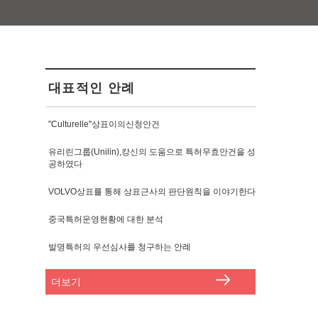
대표적인 안례
"Culturelle"상표이의신청안건
유리린그룹(Unilin),캉신의 도움으로 특허무효안건을 성
공하였다
VOLVO상표를 통해 상표근사의 판단원칙을 이야기한다
중국특허운영현황에 대한 분석
발명특허의 우선심사를 청구하는 안례
더보기