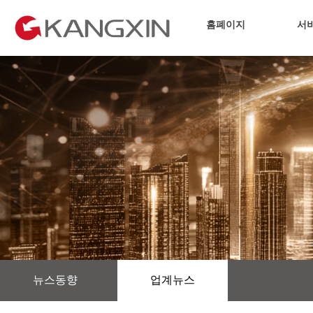
홈폐이지
서
뉴스동향
업계뉴스