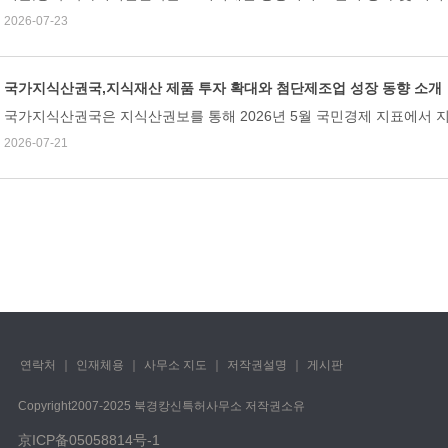
2026-07-23
국가지식산권국,지식재산 제품 투자 확대와 첨단제조업 성장 동향 소개
국가지식산권국은 지식산권보를 통해 2026년 5월 국민경제 지표에서 지
2026-07-21
연락처
｜
인재체용
｜
사무소 지도
｜
저작권설명
｜
게시판
Copyright️2007-2025 북경캉신특허사무소 저작권소유
京ICP备05058814号-1