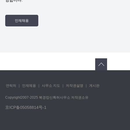
영합니다.
연락처
｜
인재체용
｜
사무소 지도
｜
저작권설명
｜
게시판
Copyright️2007-2025 북경캉신특허사무소 저작권소유
京ICP备05058814号-1