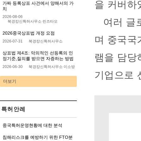
을 커버하
가짜 등록상표 사건에서 양해서의 가
치
2026-08-06
여러 글
북경캉신특허사무소 린즈타오
2026중국상표법 개정 요점
며 중국국
2026-07-31
북경캉신특허사무소
상표법 제4조: 악의적인 선등록의 인
램을 담당
정기준,질의를 받으면 자증하는 방법
2026-06-30
북경캉신특허사무소 이소방
기업으로 
더보기
특허안례
중국특허운영현황에 대한 분석
침해리스크를 예방하기 위한 FTO분