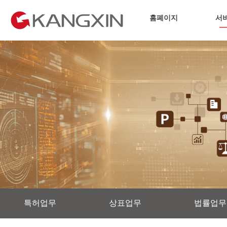
홈폐이지
서
특허업무
상표업무
법률업무