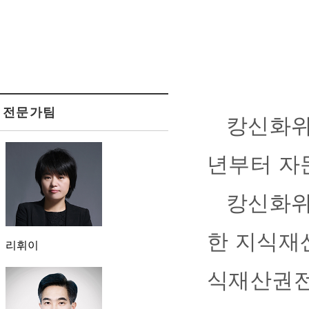
전문가팀
캉신화위
년부터 자
캉신화위
한 지식재
리휘이
식재산권전