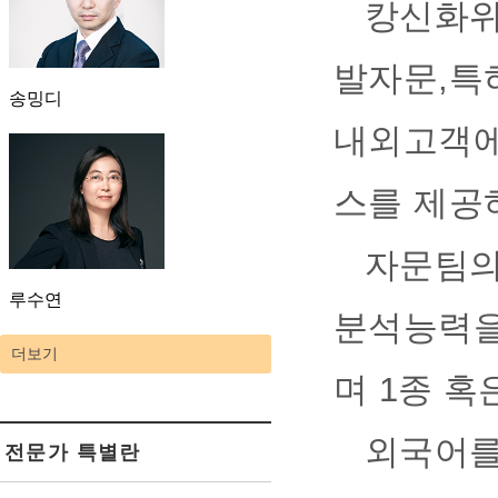
캉신화위
발자문,특
송밍디
내외고객에
스를 제공
자문팀의
루수연
분석능력을
더보기
며 1종 
외국어를
전문가 특별란