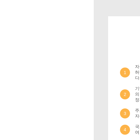
자
허
1
다
기
의
2
정
주
3
자
국
4
여