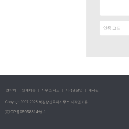
연락처
｜
인재체용
｜
사무소 지도
｜
저작권설명
｜
게시판
Copyright️2007-2025 북경캉신특허사무소 저작권소유
京ICP备05058814号-1