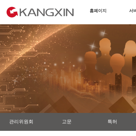
홈폐이지
서
관리위원회
고문
특허