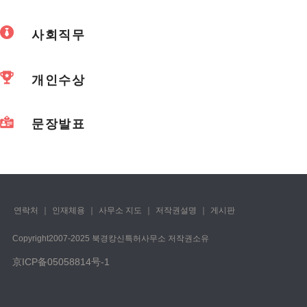
사회직무
개인수상
문장발표
연락처
｜
인재체용
｜
사무소 지도
｜
저작권설명
｜
게시판
Copyright️2007-2025 북경캉신특허사무소 저작권소유
京ICP备05058814号-1