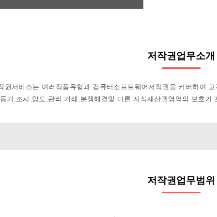
저작권업무소개
작권서비스는 여러작품유형과 컴퓨터소프트웨어저작권을 커버하여 고
등기,조사,양도,관리,거래,분쟁해결및 다른 지식재산권영역의 보호가 
저작권업무범위