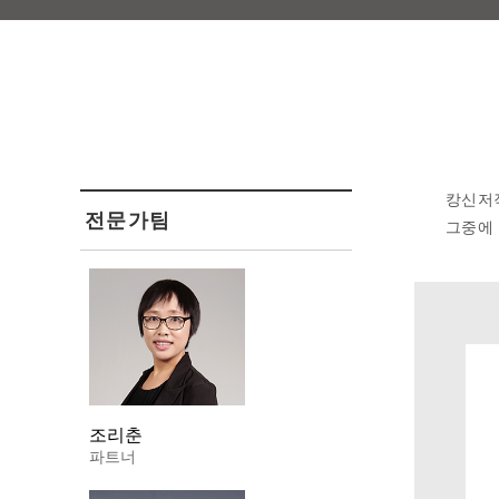
캉신저
전문가팀
그중에 
조리춘
파트너