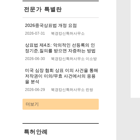
전문가 특별란
2026중국상표법 개정 요점
2026-07-31
북경캉신특허사무소
상표법 제4조: 악의적인 선등록의 인
정기준,질의를 받으면 자증하는 방법
2026-06-30
북경캉신특허사무소 이소방
미국 심장 협회 상표 이의 사건을 통해
권서비스브
북경시지식재산권운영시범
전국
저작권이 이의/무효 사건에서의 응용
구
단위
을 분석
2026-06-29
북경캉신특허사무소 린쌍
더보기
특허안례