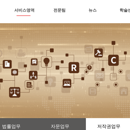
서비스영역
전문팀
뉴스
학술
법률업무
자문업무
저작권업무