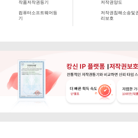
작품저작권등기
저작권양도
컴퓨터소프트웨어등
저작권침해소송및
기
리보호