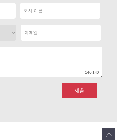
140
/140