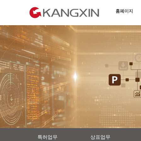
홈폐이지
특허업무
상표업무