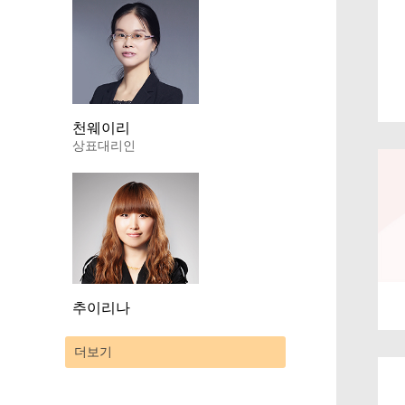
천웨이리
상표대리인
추이리나
더보기