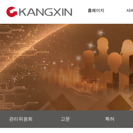
홈폐이지
서
관리위원회
고문
특허