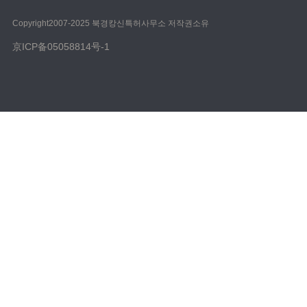
Copyright️2007-2025 북경캉신특허사무소 저작권소유
京ICP备05058814号-1